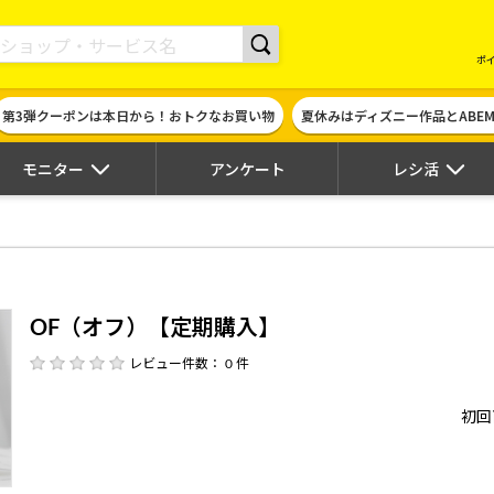
現金やギフト券に交換できるポイントサイト | ハピタス
ポ
第3弾クーポンは本日から！おトクなお買い物
夏休みはディズニー作品とABE
モニター
アンケート
レシ活
OF（オフ）【定期購入】
レビュー件数： 0 件
初回