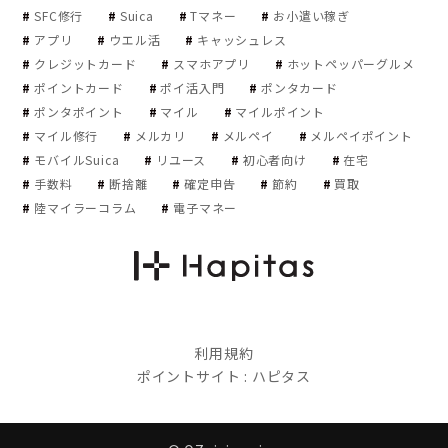
SFC修行
Suica
Tマネー
お小遣い稼ぎ
アプリ
ウエル活
キャッシュレス
クレジットカード
スマホアプリ
ホットペッパーグルメ
ポイントカード
ポイ活入門
ポンタカード
ポンタポイント
マイル
マイルポイント
マイル修行
メルカリ
メルペイ
メルペイポイント
モバイルSuica
リユース
初心者向け
在宅
手数料
断捨離
確定申告
節約
買取
陸マイラーコラム
電子マネー
利用規約
ポイントサイト : ハピタス