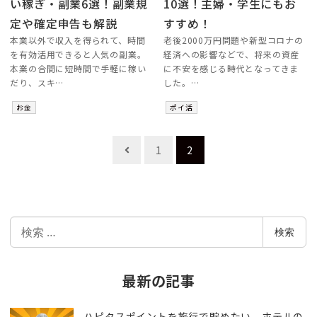
い稼ぎ・副業6選！副業規
10選！主婦・学生にもお
定や確定申告も解説
すすめ！
本業以外で収入を得られて、時間
老後2000万円問題や新型コロナの
を有効活用できると人気の副業。
経済への影響などで、将来の資産
本業の合間に短時間で手軽に稼い
に不安を感じる時代となってきま
だり、スキ…
した。…
お金
ポイ活
投
1
2
稿
ナ
ビ
検
ゲ
検索
索
ー
シ
最新の記事
ョ
ハピタスポイントを旅行で貯めたい。ホテルの