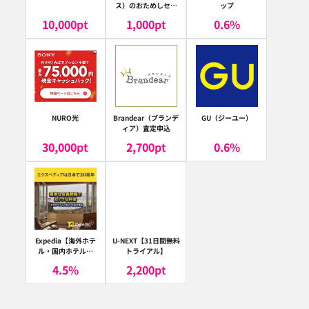
ス）のおためしセッ
ップ
ト
10,000
pt
1,000
pt
0.6
%
NURO光
Brandear（ブランデ
GU（ジーユー）
ィア）査定申込
30,000
pt
2,700
pt
0.6
%
Expedia【海外ホテ
U-NEXT【31日間無料
ル・国内ホテル予
トライアル】
約】（エクスペディ
4.5
%
2,200
pt
ア）