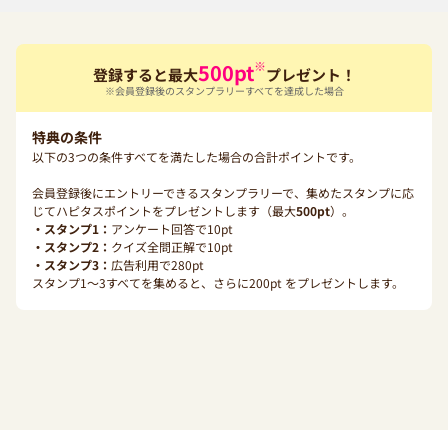
※
500
pt
登録すると最大
プレゼント！
※会員登録後のスタンプラリーすべてを達成した場合
特典の条件
以下の3つの条件すべてを満たした場合の合計ポイントです。
会員登録後にエントリーできるスタンプラリーで、集めたスタンプに応
じてハピタスポイントをプレゼントします（最大
500
pt
）。
・スタンプ1：
アンケート回答で
10
pt
・スタンプ2：
クイズ全問正解で
10
pt
・スタンプ3：
広告利用で
280
pt
スタンプ1〜3すべてを集めると、さらに
200
pt をプレゼントします。