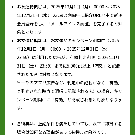
お友達特典①は、2025年12月1日（月） 00:00 〜 2025
年12月31日（水） 23:59の期間中に紹介URL経由で新規
会員登録をし、「メールアドレス認証」を完了すると対
象となります。
お友達特典②は、お友達がキャンペーン期間中（2025
年12月1日（月） 00:00 〜 2025年12月31日（水）
23:59）に利用した広告が、有効判定期限（2026年1月
31日（土） 23:59）までに5,000pt以上「有効」と記載
された場合に対象となります。
※一部のアプリ広告など、判定中の記載がなく「有効」
と判定された時点で通帳に記載される広告の場合、キャ
ンペーン期間中に「有効」と記載されると対象となりま
す。
各特典は、上記条件を満たしていても、以下に該当する
場合は如何なる理由があっても特典対象外です。