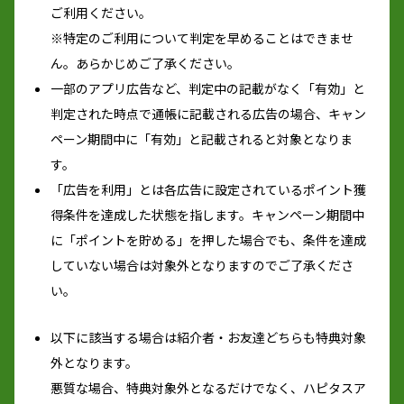
ご利用ください。
※特定のご利用について判定を早めることはできませ
ん。あらかじめご了承ください。
一部のアプリ広告など、判定中の記載がなく「有効」と
判定された時点で通帳に記載される広告の場合、キャン
ペーン期間中に「有効」と記載されると対象となりま
す。
「広告を利用」とは各広告に設定されているポイント獲
得条件を達成した状態を指します。キャンペーン期間中
に「ポイントを貯める」を押した場合でも、条件を達成
していない場合は対象外となりますのでご了承くださ
い。
以下に該当する場合は紹介者・お友達どちらも特典対象
外となります。
悪質な場合、特典対象外となるだけでなく、ハピタスア