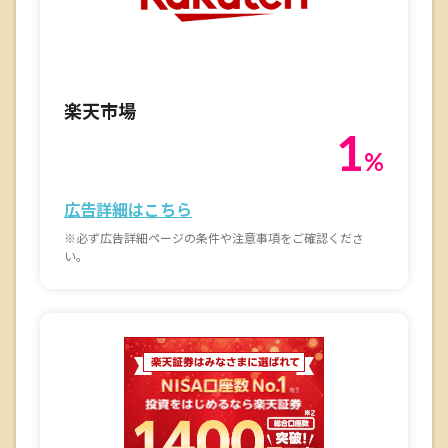
楽天市場
1
%
広告詳細はこちら
※必ず広告詳細ページの条件や注意事項をご確認くださ
い。