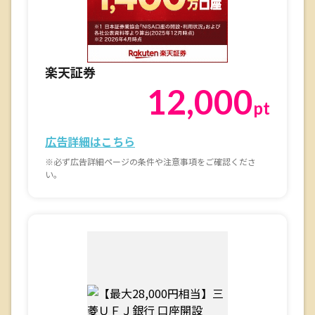
楽天証券
12,000
pt
広告詳細はこちら
※必ず広告詳細ページの条件や注意事項をご確認くださ
い。