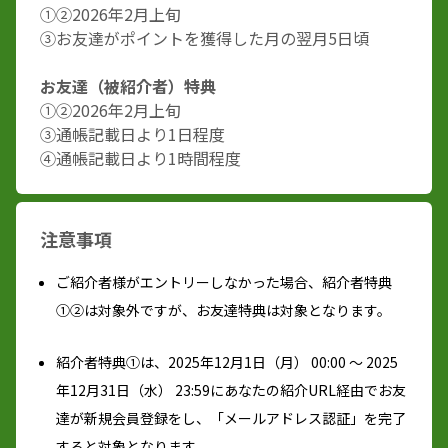
①②2026年2月上旬
③お友達がポイントを獲得した月の翌月5日頃
お友達（被紹介者）特典
①②2026年2月上旬
③通帳記載日より1日程度
④通帳記載日より1時間程度
注意事項
ご紹介者様がエントリーしなかった場合、紹介者特典
①②は対象外ですが、お友達特典は対象となります。
紹介者特典①は、2025年12月1日（月） 00:00 〜 2025
年12月31日（水） 23:59にあなたの紹介URL経由でお友
達が新規会員登録をし、「メールアドレス認証」を完了
すると対象となります。