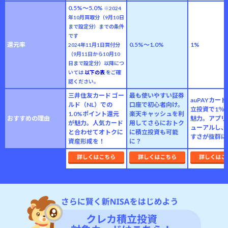
0.5%〜5.0%
※2024
年10月買取分（9月10日
まで設定分）までの条件
です
還元率
0.5%〜1.0%
1%
2024年11月1日買付分
（9月11日から10月10
日まで設定分）以降につ
いては
以下の表
をご確
認ください。
三井住友カード ゴー
最も使いやすい証券
auPAYカー
ルド（NL）での
口座で初心者向け。
立投資で1％
1.0%ポイント還元
楽天キャッシュを利
おすすめの理由
魅力。アプリ
が魅力。人気カード
用してさらにおトク
ューアルし、
と合わせてオトクに
に積立投資も可能
すさが抜群に
資産形成を！
に？