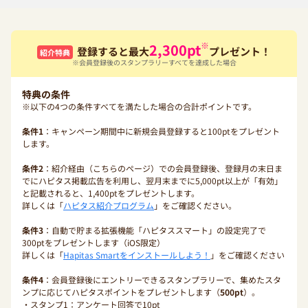
※
2,300
pt
登録すると最大
プレゼント！
紹介特典
※会員登録後のスタンプラリーすべてを達成した場合
特典の条件
※以下の4つの条件すべてを満たした場合の合計ポイントです。
条件1
：キャンペーン期間中に新規会員登録すると100ptをプレゼント
します。
条件2
：紹介経由（こちらのページ）での会員登録後、登録月の末日ま
でにハピタス掲載広告を利用し、翌月末までに5,000pt以上が「有効」
と記載されると、1,400ptをプレゼントします。
詳しくは「
ハピタス紹介プログラム
」をご確認ください。
条件3
：自動で貯まる拡張機能「ハピタススマート」の設定完了で
300ptをプレゼントします（iOS限定）
詳しくは「
Hapitas Smartをインストールしよう！
」をご確認ください
条件4
：会員登録後にエントリーできるスタンプラリーで、集めたスタ
ンプに応じてハピタスポイントをプレゼントします（
500pt
）。
・スタンプ1：アンケート回答で10pt