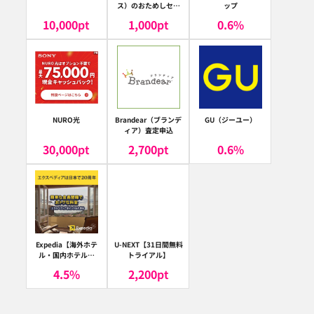
ス）のおためしセッ
ップ
ト
10,000
pt
1,000
pt
0.6
%
NURO光
Brandear（ブランデ
GU（ジーユー）
ィア）査定申込
30,000
pt
2,700
pt
0.6
%
Expedia【海外ホテ
U-NEXT【31日間無料
ル・国内ホテル予
トライアル】
約】（エクスペディ
4.5
%
2,200
pt
ア）