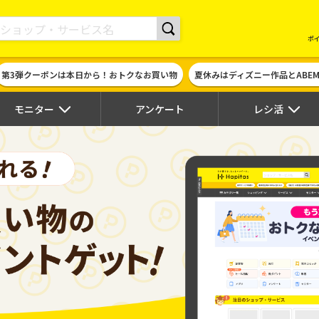
現金やギフト券に交換できるポイントサイト | ハピタス
ポ
第3弾クーポンは本日から！おトクなお買い物
夏休みはディズニー作品とABE
モニター
アンケート
レシ活