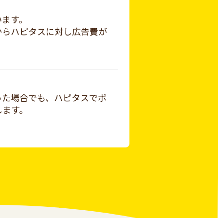
います。
からハピタスに対し広告費が
った場合でも、ハピタスでポ
します。