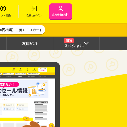
会員登録(無料)
イント交換
会員ログイン
000円相当】三菱ＵＦＪカード
NEW
友達紹介
スペシャル