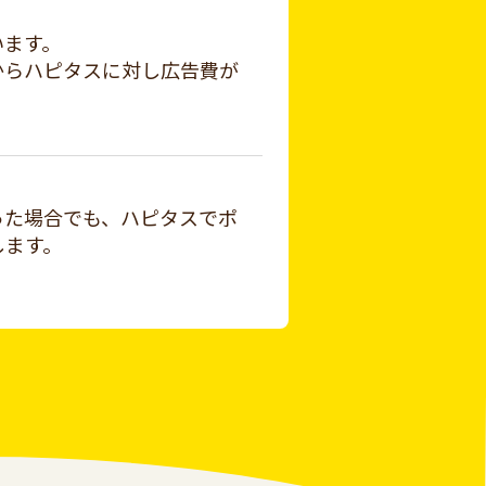
います。
からハピタスに対し広告費が
った場合でも、ハピタスでポ
します。