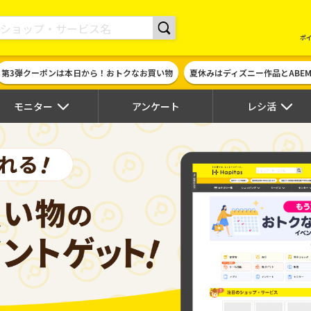
現金やギフト券に交換できるポイントサイト | ハピタス
ポ
第3弾クーポンは本日から！おトクなお買い物
夏休みはディズニー作品とABE
モニター
アンケート
レシ活