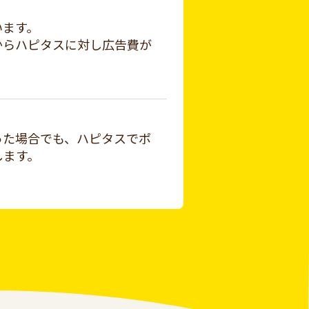
います。
からハピタスに対し広告費が
った場合でも、ハピタスでポ
します。