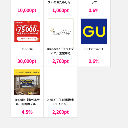
ス）のおためしセッ
ップ
ト
10,000
pt
1,000
pt
0.6
%
NURO光
Brandear（ブランデ
GU（ジーユー）
ィア）査定申込
30,000
pt
2,700
pt
0.6
%
Expedia【海外ホテ
U-NEXT【31日間無料
ル・国内ホテル予
トライアル】
約】（エクスペディ
4.5
%
2,200
pt
ア）