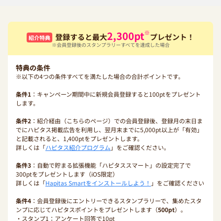
※
2,300
pt
登録すると最大
プレゼント！
紹介特典
※会員登録後のスタンプラリーすべてを達成した場合
特典の条件
※以下の4つの条件すべてを満たした場合の合計ポイントです。
条件1
：キャンペーン期間中に新規会員登録すると100ptをプレゼント
します。
条件2
：紹介経由（こちらのページ）での会員登録後、登録月の末日ま
でにハピタス掲載広告を利用し、翌月末までに5,000pt以上が「有効」
と記載されると、1,400ptをプレゼントします。
詳しくは「
ハピタス紹介プログラム
」をご確認ください。
条件3
：自動で貯まる拡張機能「ハピタススマート」の設定完了で
300ptをプレゼントします（iOS限定）
詳しくは「
Hapitas Smartをインストールしよう！
」をご確認ください
条件4
：会員登録後にエントリーできるスタンプラリーで、集めたスタ
ンプに応じてハピタスポイントをプレゼントします（
500pt
）。
・スタンプ1：アンケート回答で10pt