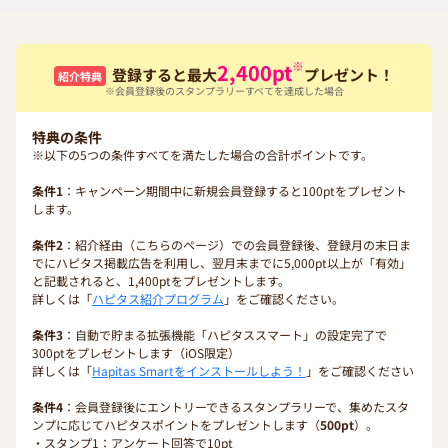
※
2,400
pt
登録すると最大
プレゼント！
紹介特典
※会員登録後のスタンプラリーすべてを達成した場合
特典の条件
※以下の5つの条件すべてを満たした場合の合計ポイントです。
条件1
：キャンペーン期間中に新規会員登録すると100ptをプレゼント
します。
条件2
：紹介経由（こちらのページ）での会員登録後、登録月の末日ま
でにハピタス掲載広告を利用し、翌月末までに5,000pt以上が「有効」
と記載されると、1,400ptをプレゼントします。
詳しくは「
ハピタス紹介プログラム
」をご確認ください。
条件3
：自動で貯まる拡張機能「ハピタススマート」の設定完了で
300ptをプレゼントします（iOS限定）
詳しくは「
Hapitas Smartをインストールしよう！
」をご確認ください
条件4
：会員登録後にエントリーできるスタンプラリーで、集めたスタ
ンプに応じてハピタスポイントをプレゼントします（
500pt
）。
・スタンプ1：アンケート回答で10pt