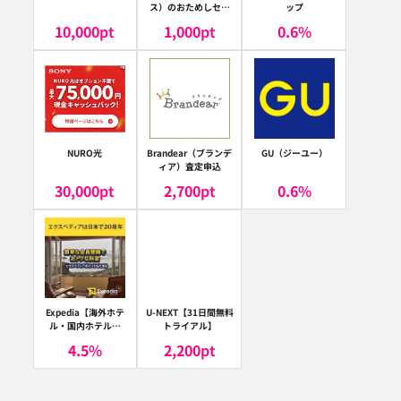
ス）のおためしセッ
ップ
ト
10,000
pt
1,000
pt
0.6
%
NURO光
Brandear（ブランデ
GU（ジーユー）
ィア）査定申込
30,000
pt
2,700
pt
0.6
%
Expedia【海外ホテ
U-NEXT【31日間無料
ル・国内ホテル予
トライアル】
約】（エクスペディ
4.5
%
2,200
pt
ア）