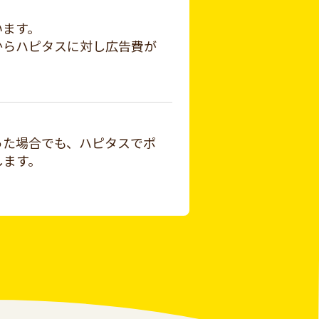
います。
からハピタスに対し広告費が
った場合でも、ハピタスでポ
します。