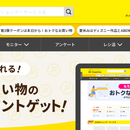
現金やギフト券に交換できるポイントサイト | ハピタス
ポ
第3弾クーポンは本日から！おトクなお買い物
夏休みはディズニー作品とABE
モニター
アンケート
レシ活