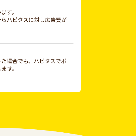
います。
からハピタスに対し広告費が
った場合でも、ハピタスでポ
します。