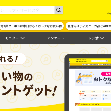
現金やギフト券に交換できるポイントサイト | ハピタス
ポ
第3弾クーポンは本日から！おトクなお買い物
夏休みはディズニー作品とABE
モニター
アンケート
レシ活