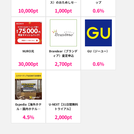
ス）のおためしセッ
ップ
ト
10,000
pt
1,000
pt
0.6
%
NURO光
Brandear（ブランデ
GU（ジーユー）
ィア）査定申込
30,000
pt
2,700
pt
0.6
%
Expedia【海外ホテ
U-NEXT【31日間無料
ル・国内ホテル予
トライアル】
約】（エクスペディ
4.5
%
2,000
pt
ア）