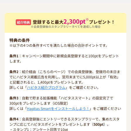
※
2,300
pt
登録すると最大
プレゼント！
紹介特典
※会員登録後のスタンプラリーすべてを達成した場合
特典の条件
※以下の4つの条件すべてを満たした場合の合計ポイントです。
条件1
：キャンペーン期間中に新規会員登録すると100ptをプレゼント
します。
条件2
：紹介経由（こちらのページ）での会員登録後、登録月の末日ま
でにハピタス掲載広告を利用し、翌月末までに5,000pt以上が「有効」
と記載されると、1,400ptをプレゼントします。
詳しくは「
ハピタス紹介プログラム
」をご確認ください。
条件3
：自動で貯まる拡張機能「ハピタススマート」の設定完了で
300ptをプレゼントします（iOS限定）
詳しくは「
Hapitas Smartをインストールしよう！
」をご確認ください
条件4
：会員登録後にエントリーできるスタンプラリーで、集めたスタ
ンプに応じてハピタスポイントをプレゼントします（
500pt
）。
・スタンプ1：アンケート回答で10pt