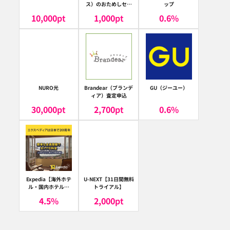
ス）のおためしセッ
ップ
ト
10,000
pt
1,000
pt
0.6
%
NURO光
Brandear（ブランデ
GU（ジーユー）
ィア）査定申込
30,000
pt
2,700
pt
0.6
%
Expedia【海外ホテ
U-NEXT【31日間無料
ル・国内ホテル予
トライアル】
約】（エクスペディ
4.5
%
2,000
pt
ア）