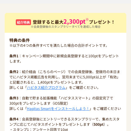
※
2,300
pt
登録すると最大
プレゼント！
紹介特典
※会員登録後のスタンプラリーすべてを達成した場合
特典の条件
※以下の4つの条件すべてを満たした場合の合計ポイントです。
条件1
：キャンペーン期間中に新規会員登録すると100ptをプレゼント
します。
条件2
：紹介経由（こちらのページ）での会員登録後、登録月の末日ま
でにハピタス掲載広告を利用し、翌月末までに5,000pt以上が「有効」
と記載されると、1,400ptをプレゼントします。
詳しくは「
ハピタス紹介プログラム
」をご確認ください。
条件3
：自動で貯まる拡張機能「ハピタススマート」の設定完了で
300ptをプレゼントします（iOS限定）
詳しくは「
Hapitas Smartをインストールしよう！
」をご確認ください
条件4
：会員登録後にエントリーできるスタンプラリーで、集めたスタ
ンプに応じてハピタスポイントをプレゼントします（
500pt
）。
・スタンプ1：アンケート回答で10pt