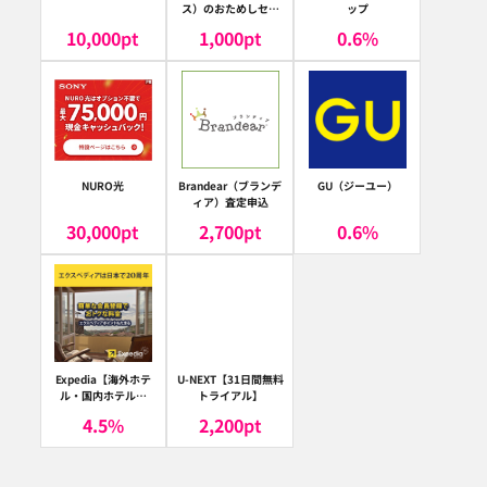
ス）のおためしセッ
ップ
ト
10,000
pt
1,000
pt
0.6
%
NURO光
Brandear（ブランデ
GU（ジーユー）
ィア）査定申込
30,000
pt
2,700
pt
0.6
%
Expedia【海外ホテ
U-NEXT【31日間無料
ル・国内ホテル予
トライアル】
約】（エクスペディ
4.5
%
2,200
pt
ア）