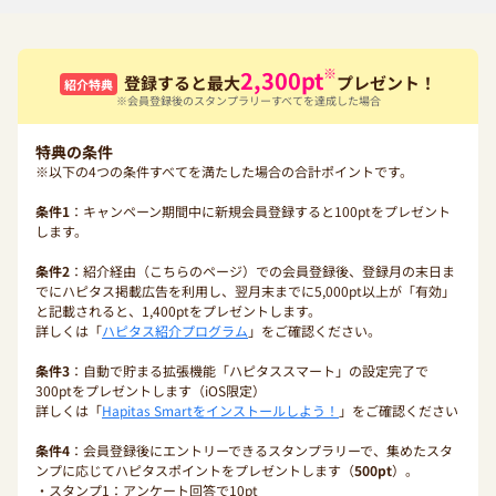
※
2,300
pt
登録すると最大
プレゼント！
紹介特典
※会員登録後のスタンプラリーすべてを達成した場合
特典の条件
※以下の4つの条件すべてを満たした場合の合計ポイントです。
条件1
：キャンペーン期間中に新規会員登録すると100ptをプレゼント
します。
条件2
：紹介経由（こちらのページ）での会員登録後、登録月の末日ま
でにハピタス掲載広告を利用し、翌月末までに5,000pt以上が「有効」
と記載されると、1,400ptをプレゼントします。
詳しくは「
ハピタス紹介プログラム
」をご確認ください。
条件3
：自動で貯まる拡張機能「ハピタススマート」の設定完了で
300ptをプレゼントします（iOS限定）
詳しくは「
Hapitas Smartをインストールしよう！
」をご確認ください
条件4
：会員登録後にエントリーできるスタンプラリーで、集めたスタ
ンプに応じてハピタスポイントをプレゼントします（
500pt
）。
・スタンプ1：アンケート回答で10pt