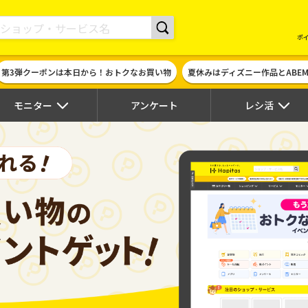
現金やギフト券に交換できるポイントサイト | ハピタス
ポ
第3弾クーポンは本日から！おトクなお買い物
夏休みはディズニー作品とABE
モニター
アンケート
レシ活