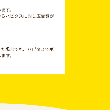
います。
からハピタスに対し広告費が
った場合でも、ハピタスでポ
します。