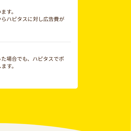
います。
からハピタスに対し広告費が
った場合でも、ハピタスでポ
します。