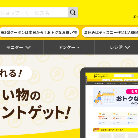
現金やギフト券に交換できるポイントサイト | ハピタス
ポ
第3弾クーポンは本日から！おトクなお買い物
夏休みはディズニー作品とABE
モニター
アンケート
レシ活