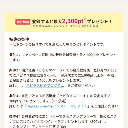
※
2,300
pt
登録すると最大
プレゼント！
紹介特典
※会員登録後のスタンプラリーすべてを達成した場合
特典の条件
※以下の4つの条件すべてを満たした場合の合計ポイントです。
条件1
：キャンペーン期間中に新規会員登録すると100ptをプレゼント
します。
条件2
：紹介経由（こちらのページ）での会員登録後、登録月の末日ま
でにハピタス掲載広告を利用し、翌月末までに5,000pt以上が「有効」
と記載されると、1,400ptをプレゼントします。
詳しくは「
ハピタス紹介プログラム
」をご確認ください。
条件3
：自動で貯まる拡張機能「ハピタススマート」の設定完了で
300ptをプレゼントします（iOS限定）
詳しくは「
Hapitas Smartをインストールしよう！
」をご確認ください
条件4
：会員登録後にエントリーできるスタンプラリーで、集めたスタ
ンプに応じてハピタスポイントをプレゼントします（
500pt
）。
・スタンプ1：アンケート回答で10pt