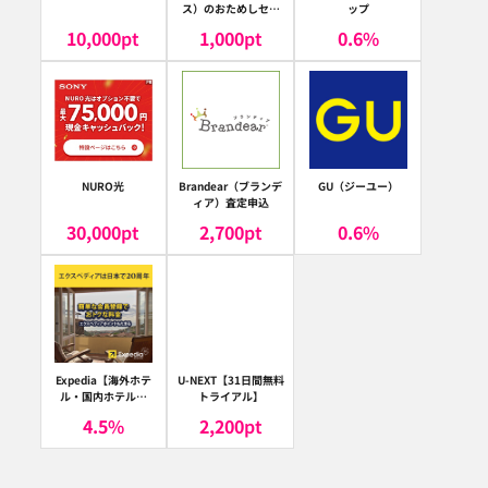
ス）のおためしセッ
ップ
ト
10,000
pt
1,000
pt
0.6
%
NURO光
Brandear（ブランデ
GU（ジーユー）
ィア）査定申込
30,000
pt
2,700
pt
0.6
%
Expedia【海外ホテ
U-NEXT【31日間無料
ル・国内ホテル予
トライアル】
約】（エクスペディ
4.5
%
2,200
pt
ア）