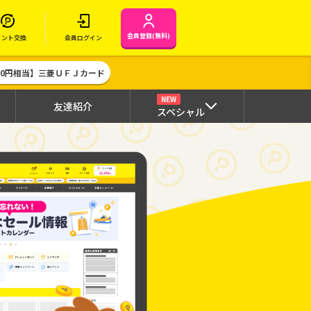
会員登録(無料)
イント交換
会員ログイン
000円相当】三菱ＵＦＪカード
NEW
友達紹介
スペシャル