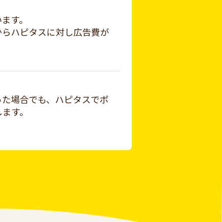
います。
からハピタスに対し広告費が
った場合でも、ハピタスでポ
します。