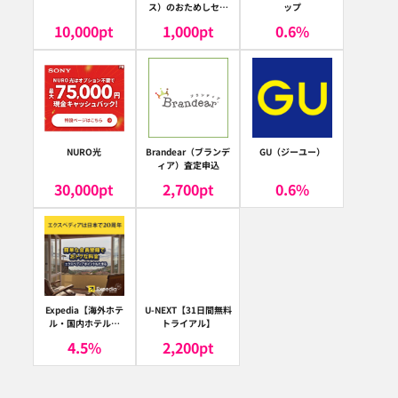
ス）のおためしセッ
ップ
ト
10,000
pt
1,000
pt
0.6
%
NURO光
Brandear（ブランデ
GU（ジーユー）
ィア）査定申込
30,000
pt
2,700
pt
0.6
%
Expedia【海外ホテ
U-NEXT【31日間無料
ル・国内ホテル予
トライアル】
約】（エクスペディ
4.5
%
2,200
pt
ア）