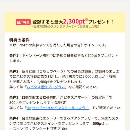
※
2,300
pt
登録すると最大
プレゼント！
紹介特典
※会員登録後のスタンプラリーすべてを達成した場合
特典の条件
※以下の4つの条件すべてを満たした場合の合計ポイントです。
条件1
：キャンペーン期間中に新規会員登録すると100ptをプレゼント
します。
条件2
：紹介経由（こちらのページ）での会員登録後、登録月の末日ま
でにハピタス掲載広告を利用し、翌月末までに5,000pt以上が「有効」
と記載されると、1,400ptをプレゼントします。
詳しくは「
ハピタス紹介プログラム
」をご確認ください。
条件3
：自動で貯まる拡張機能「ハピタススマート」の設定完了で
300ptをプレゼントします（iOS限定）
詳しくは「
Hapitas Smartをインストールしよう！
」をご確認ください
条件4
：会員登録後にエントリーできるスタンプラリーで、集めたスタ
ンプに応じてハピタスポイントをプレゼントします（
500pt
）。
・スタンプ1：アンケート回答で10pt