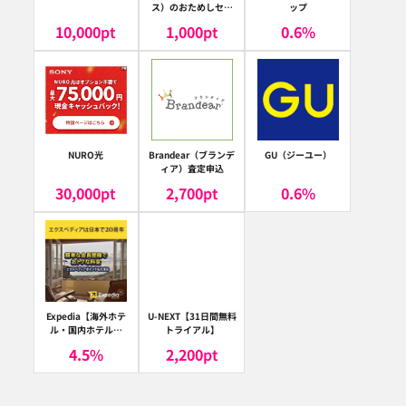
ス）のおためしセッ
ップ
ト
10,000
pt
1,000
pt
0.6
%
NURO光
Brandear（ブランデ
GU（ジーユー）
ィア）査定申込
30,000
pt
2,700
pt
0.6
%
Expedia【海外ホテ
U-NEXT【31日間無料
ル・国内ホテル予
トライアル】
約】（エクスペディ
4.5
%
2,200
pt
ア）