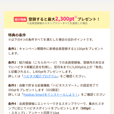
※
2,300
pt
登録すると最大
プレゼント！
紹介特典
※会員登録後のスタンプラリーすべてを達成した場合
特典の条件
※以下の4つの条件すべてを満たした場合の合計ポイントです。
条件1
：キャンペーン期間中に新規会員登録すると100ptをプレゼント
します。
条件2
：紹介経由（こちらのページ）での会員登録後、登録月の末日ま
でにハピタス掲載広告を利用し、翌月末までに5,000pt以上が「有効」
と記載されると、1,400ptをプレゼントします。
詳しくは「
ハピタス紹介プログラム
」をご確認ください。
条件3
：自動で貯まる拡張機能「ハピタススマート」の設定完了で
300ptをプレゼントします（iOS限定）
詳しくは「
Hapitas Smartをインストールしよう！
」をご確認ください
条件4
：会員登録後にエントリーできるスタンプラリーで、集めたスタ
ンプに応じてハピタスポイントをプレゼントします（
500pt
）。
・スタンプ1：アンケート回答で10pt