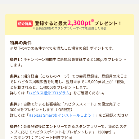
※
2,300
pt
登録すると最大
プレゼント！
紹介特典
※会員登録後のスタンプラリーすべてを達成した場合
特典の条件
※以下の4つの条件すべてを満たした場合の合計ポイントです。
条件1
：キャンペーン期間中に新規会員登録すると100ptをプレゼント
します。
条件2
：紹介経由（こちらのページ）での会員登録後、登録月の末日ま
でにハピタス掲載広告を利用し、翌月末までに5,000pt以上が「有効」
と記載されると、1,400ptをプレゼントします。
詳しくは「
ハピタス紹介プログラム
」をご確認ください。
条件3
：自動で貯まる拡張機能「ハピタススマート」の設定完了で
300ptをプレゼントします（iOS限定）
詳しくは「
Hapitas Smartをインストールしよう！
」をご確認ください
条件4
：会員登録後にエントリーできるスタンプラリーで、集めたスタ
ンプに応じてハピタスポイントをプレゼントします（
500pt
）。
・スタンプ1：アンケート回答で10pt