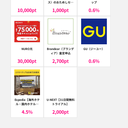
ス）のおためしセッ
ップ
ト
10,000
pt
1,000
pt
0.6
%
NURO光
Brandear（ブランデ
GU（ジーユー）
ィア）査定申込
30,000
pt
2,700
pt
0.6
%
Expedia【海外ホテ
U-NEXT【31日間無料
ル・国内ホテル予
トライアル】
約】（エクスペディ
4.5
%
2,000
pt
ア）