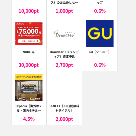
ス）のおためしセッ
ップ
ト
10,000
pt
1,000
pt
0.6
%
NURO光
Brandear（ブランデ
GU（ジーユー）
ィア）査定申込
30,000
pt
2,700
pt
0.6
%
Expedia【海外ホテ
U-NEXT【31日間無料
ル・国内ホテル予
トライアル】
約】（エクスペディ
4.5
%
2,000
pt
ア）