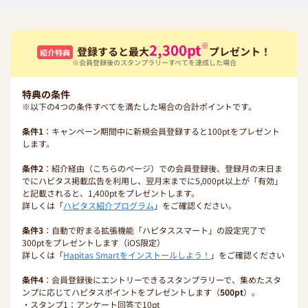
※
2,300
pt
登録すると最大
プレゼント！
紹介特典
※会員登録後のスタンプラリーすべてを達成した場合
特典の条件
※以下の4つの条件すべてを満たした場合の合計ポイントです。
条件1
：キャンペーン期間中に新規会員登録すると100ptをプレゼント
します。
条件2
：紹介経由（こちらのページ）での会員登録後、登録月の末日ま
でにハピタス掲載広告を利用し、翌月末までに5,000pt以上が「有効」
と記載されると、1,400ptをプレゼントします。
詳しくは「
ハピタス紹介プログラム
」をご確認ください。
条件3
：自動で貯まる拡張機能「ハピタススマート」の設定完了で
300ptをプレゼントします（iOS限定）
詳しくは「
Hapitas Smartをインストールしよう！
」をご確認ください
条件4
：会員登録後にエントリーできるスタンプラリーで、集めたスタ
ンプに応じてハピタスポイントをプレゼントします（
500pt
）。
・スタンプ1：アンケート回答で10pt