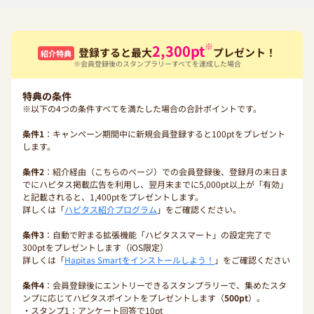
※
2,300
pt
登録すると最大
プレゼント！
紹介特典
※会員登録後のスタンプラリーすべてを達成した場合
特典の条件
※以下の4つの条件すべてを満たした場合の合計ポイントです。
条件1
：キャンペーン期間中に新規会員登録すると100ptをプレゼント
します。
条件2
：紹介経由（こちらのページ）での会員登録後、登録月の末日ま
でにハピタス掲載広告を利用し、翌月末までに5,000pt以上が「有効」
と記載されると、1,400ptをプレゼントします。
詳しくは「
ハピタス紹介プログラム
」をご確認ください。
条件3
：自動で貯まる拡張機能「ハピタススマート」の設定完了で
300ptをプレゼントします（iOS限定）
詳しくは「
Hapitas Smartをインストールしよう！
」をご確認ください
条件4
：会員登録後にエントリーできるスタンプラリーで、集めたスタ
ンプに応じてハピタスポイントをプレゼントします（
500pt
）。
・スタンプ1：アンケート回答で10pt