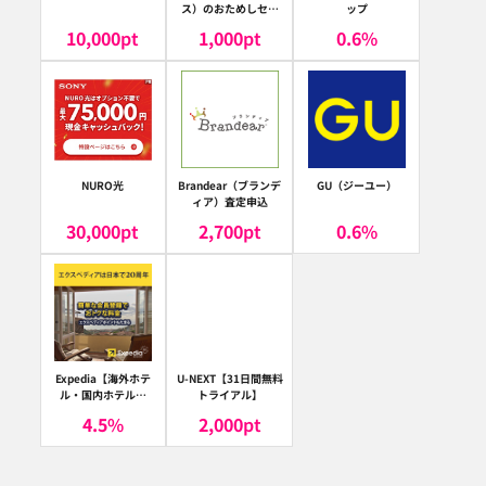
ス）のおためしセッ
ップ
ト
10,000
pt
1,000
pt
0.6
%
NURO光
Brandear（ブランデ
GU（ジーユー）
ィア）査定申込
30,000
pt
2,700
pt
0.6
%
Expedia【海外ホテ
U-NEXT【31日間無料
ル・国内ホテル予
トライアル】
約】（エクスペディ
4.5
%
2,000
pt
ア）