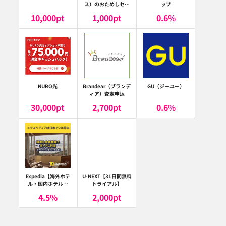
ス）のおためしセッ
ップ
ト
10,000
pt
1,000
pt
0.6
%
NURO光
Brandear（ブランデ
GU（ジーユー）
ィア）査定申込
30,000
pt
2,700
pt
0.6
%
Expedia【海外ホテ
U-NEXT【31日間無料
ル・国内ホテル予
トライアル】
約】（エクスペディ
4.5
%
2,000
pt
ア）