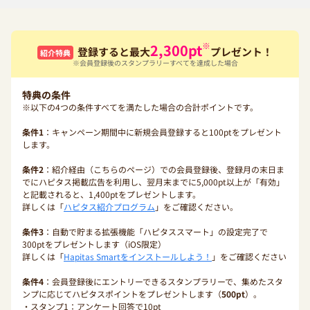
※
2,300
pt
登録すると最大
プレゼント！
紹介特典
※会員登録後のスタンプラリーすべてを達成した場合
特典の条件
※以下の4つの条件すべてを満たした場合の合計ポイントです。
条件1
：キャンペーン期間中に新規会員登録すると100ptをプレゼント
します。
条件2
：紹介経由（こちらのページ）での会員登録後、登録月の末日ま
でにハピタス掲載広告を利用し、翌月末までに5,000pt以上が「有効」
と記載されると、1,400ptをプレゼントします。
詳しくは「
ハピタス紹介プログラム
」をご確認ください。
条件3
：自動で貯まる拡張機能「ハピタススマート」の設定完了で
300ptをプレゼントします（iOS限定）
詳しくは「
Hapitas Smartをインストールしよう！
」をご確認ください
条件4
：会員登録後にエントリーできるスタンプラリーで、集めたスタ
ンプに応じてハピタスポイントをプレゼントします（
500pt
）。
・スタンプ1：アンケート回答で10pt