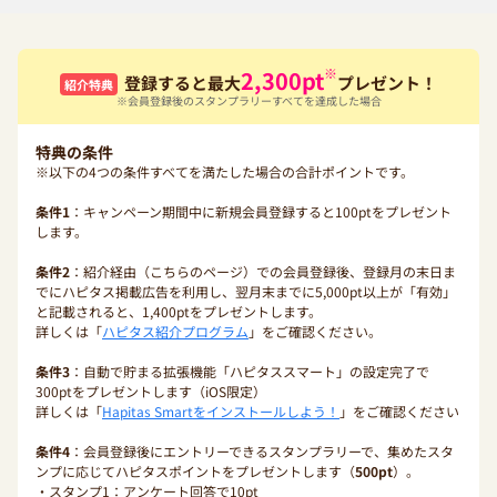
※
2,300
pt
登録すると最大
プレゼント！
紹介特典
※会員登録後のスタンプラリーすべてを達成した場合
特典の条件
※以下の4つの条件すべてを満たした場合の合計ポイントです。
条件1
：キャンペーン期間中に新規会員登録すると100ptをプレゼント
します。
条件2
：紹介経由（こちらのページ）での会員登録後、登録月の末日ま
でにハピタス掲載広告を利用し、翌月末までに5,000pt以上が「有効」
と記載されると、1,400ptをプレゼントします。
詳しくは「
ハピタス紹介プログラム
」をご確認ください。
条件3
：自動で貯まる拡張機能「ハピタススマート」の設定完了で
300ptをプレゼントします（iOS限定）
詳しくは「
Hapitas Smartをインストールしよう！
」をご確認ください
条件4
：会員登録後にエントリーできるスタンプラリーで、集めたスタ
ンプに応じてハピタスポイントをプレゼントします（
500pt
）。
・スタンプ1：アンケート回答で10pt