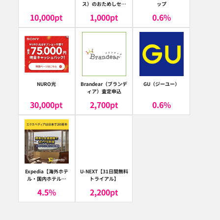
ス）のおためしセッ
ップ
ト
10,000
pt
1,000
pt
0.6
%
NURO光
Brandear（ブランデ
GU（ジーユー）
ィア）査定申込
30,000
pt
2,700
pt
0.6
%
Expedia【海外ホテ
U-NEXT【31日間無料
ル・国内ホテル予
トライアル】
約】（エクスペディ
4.5
%
2,200
pt
ア）