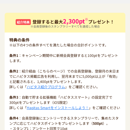
※
2,300
pt
登録すると最大
プレゼント！
紹介特典
※会員登録後のスタンプラリーすべてを達成した場合
特典の条件
※以下の4つの条件すべてを満たした場合の合計ポイントです。
条件1
：キャンペーン期間中に新規会員登録すると100ptをプレゼント
します。
条件2
：紹介経由（こちらのページ）での会員登録後、登録月の末日ま
でにハピタス掲載広告を利用し、翌月末までに5,000pt以上が「有効」
と記載されると、1,400ptをプレゼントします。
詳しくは「
ハピタス紹介プログラム
」をご確認ください。
条件3
：自動で貯まる拡張機能「ハピタススマート」の設定完了で
300ptをプレゼントします（iOS限定）
詳しくは「
Hapitas Smartをインストールしよう！
」をご確認ください
条件4
：会員登録後にエントリーできるスタンプラリーで、集めたスタ
ンプに応じてハピタスポイントをプレゼントします（
500pt
）。
・スタンプ1：アンケート回答で10pt