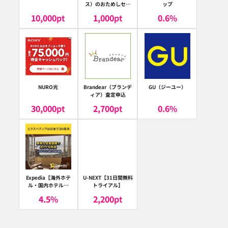
ス）のおためしセッ
ップ
ト
10,000
pt
1,000
pt
0.6
%
NURO光
Brandear（ブランデ
GU（ジーユー）
ィア）査定申込
30,000
pt
2,700
pt
0.6
%
Expedia【海外ホテ
U-NEXT【31日間無料
ル・国内ホテル予
トライアル】
約】（エクスペディ
4.5
%
2,200
pt
ア）