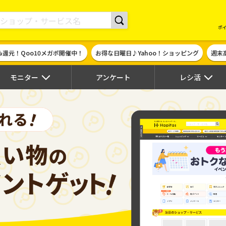
現金やギフト券に交換できるポイントサイト | ハピタス
ポ
%還元！Qoo10メガポ開催中！
お得な日曜日♪Yahoo！ショッピング
週末
モニター
アンケート
レシ活