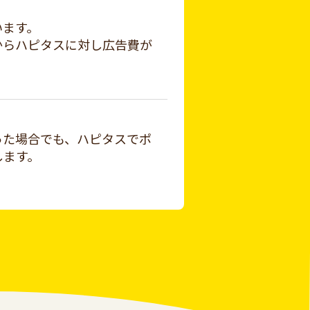
います。
からハピタスに対し広告費が
った場合でも、ハピタスでポ
します。