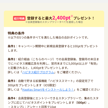
※
2,400
pt
登録すると最大
プレゼント！
紹介特典
※会員登録後のスタンプラリーすべてを達成した場合
特典の条件
※以下の5つの条件すべてを満たした場合の合計ポイントです。
条件1
：キャンペーン期間中に新規会員登録すると100ptをプレゼント
します。
条件2
：紹介経由（こちらのページ）での会員登録後、登録月の末日ま
でにハピタス掲載広告を利用し、翌月末までに5,000pt以上が「有効」
と記載されると、1,400ptをプレゼントします。
詳しくは「
ハピタス紹介プログラム
」をご確認ください。
条件3
：自動で貯まる拡張機能「ハピタススマート」の設定完了で
300ptをプレゼントします（iOS限定）
詳しくは「
Hapitas Smartをインストールしよう！
」をご確認ください
条件4
：会員登録後にエントリーできるスタンプラリーで、集めたスタ
ンプに応じてハピタスポイントをプレゼントします（
500pt
）。
・スタンプ1：アンケート回答で10pt