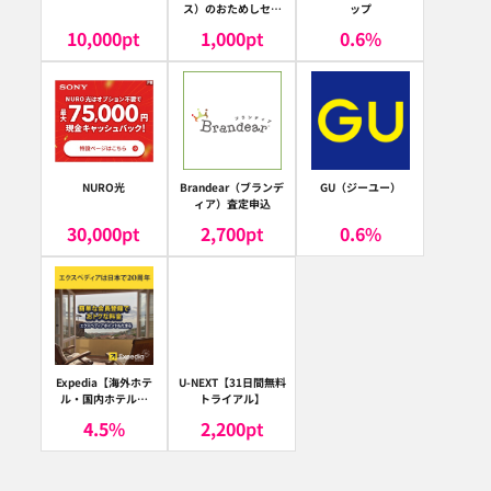
ス）のおためしセッ
ップ
ト
10,000
pt
1,000
pt
0.6
%
NURO光
Brandear（ブランデ
GU（ジーユー）
ィア）査定申込
30,000
pt
2,700
pt
0.6
%
Expedia【海外ホテ
U-NEXT【31日間無料
ル・国内ホテル予
トライアル】
約】（エクスペディ
4.5
%
2,200
pt
ア）