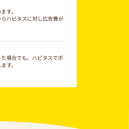
います。
からハピタスに対し広告費が
った場合でも、ハピタスでポ
します。