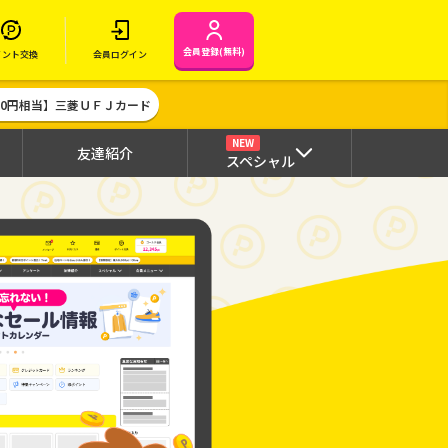
会員登録(無料)
イント交換
会員ログイン
000円相当】三菱ＵＦＪカード
NEW
友達紹介
スペシャル