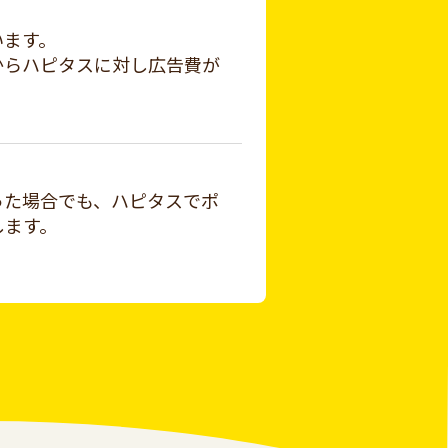
います。
からハピタスに対し広告費が
った場合でも、ハピタスでポ
します。