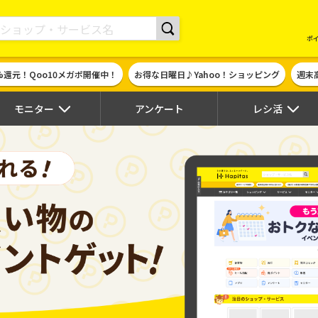
現金やギフト券に交換できるポイントサイト | ハピタス
ポ
%還元！Qoo10メガポ開催中！
お得な日曜日♪Yahoo！ショッピング
週末
モニター
アンケート
レシ活