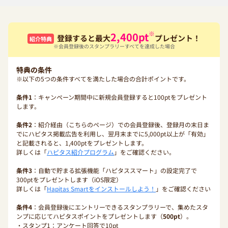
※
2,400
pt
登録すると最大
プレゼント！
紹介特典
※会員登録後のスタンプラリーすべてを達成した場合
特典の条件
※以下の5つの条件すべてを満たした場合の合計ポイントです。
条件1
：キャンペーン期間中に新規会員登録すると100ptをプレゼント
します。
条件2
：紹介経由（こちらのページ）での会員登録後、登録月の末日ま
でにハピタス掲載広告を利用し、翌月末までに5,000pt以上が「有効」
と記載されると、1,400ptをプレゼントします。
詳しくは「
ハピタス紹介プログラム
」をご確認ください。
条件3
：自動で貯まる拡張機能「ハピタススマート」の設定完了で
300ptをプレゼントします（iOS限定）
詳しくは「
Hapitas Smartをインストールしよう！
」をご確認ください
条件4
：会員登録後にエントリーできるスタンプラリーで、集めたスタ
ンプに応じてハピタスポイントをプレゼントします（
500pt
）。
・スタンプ1：アンケート回答で10pt