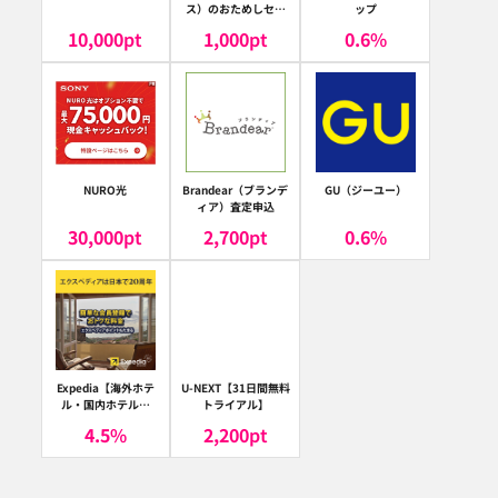
ス）のおためしセッ
ップ
ト
10,000
pt
1,000
pt
0.6
%
NURO光
Brandear（ブランデ
GU（ジーユー）
ィア）査定申込
30,000
pt
2,700
pt
0.6
%
Expedia【海外ホテ
U-NEXT【31日間無料
ル・国内ホテル予
トライアル】
約】（エクスペディ
4.5
%
2,200
pt
ア）