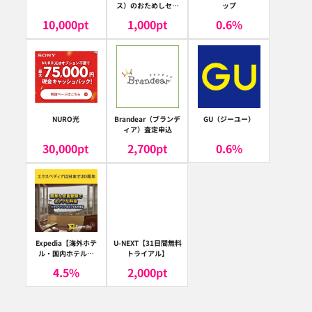
ス）のおためしセッ
ップ
ト
10,000
pt
1,000
pt
0.6
%
NURO光
Brandear（ブランデ
GU（ジーユー）
ィア）査定申込
30,000
pt
2,700
pt
0.6
%
Expedia【海外ホテ
U-NEXT【31日間無料
ル・国内ホテル予
トライアル】
約】（エクスペディ
4.5
%
2,000
pt
ア）