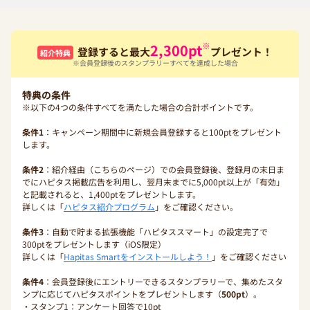
※
2,300
pt
登録すると最大
プレゼント！
紹介特典
※会員登録後のスタンプラリーすべてを達成した場合
特典の条件
※以下の4つの条件すべてを満たした場合の合計ポイントです。
条件1
：キャンペーン期間中に新規会員登録すると100ptをプレゼント
します。
条件2
：紹介経由（こちらのページ）での会員登録後、登録月の末日ま
でにハピタス掲載広告を利用し、翌月末までに5,000pt以上が「有効」
と記載されると、1,400ptをプレゼントします。
詳しくは「
ハピタス紹介プログラム
」をご確認ください。
条件3
：自動で貯まる拡張機能「ハピタススマート」の設定完了で
300ptをプレゼントします（iOS限定）
詳しくは「
Hapitas Smartをインストールしよう！
」をご確認ください
条件4
：会員登録後にエントリーできるスタンプラリーで、集めたスタ
ンプに応じてハピタスポイントをプレゼントします（
500pt
）。
・スタンプ1：アンケート回答で10pt