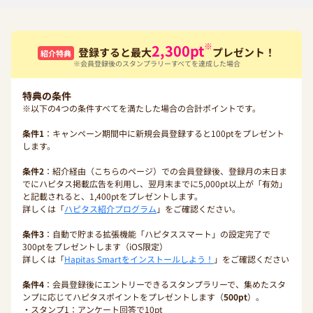
※
2,300
pt
登録すると最大
プレゼント！
紹介特典
※会員登録後のスタンプラリーすべてを達成した場合
特典の条件
※以下の4つの条件すべてを満たした場合の合計ポイントです。
条件1
：キャンペーン期間中に新規会員登録すると100ptをプレゼント
します。
条件2
：紹介経由（こちらのページ）での会員登録後、登録月の末日ま
でにハピタス掲載広告を利用し、翌月末までに5,000pt以上が「有効」
と記載されると、1,400ptをプレゼントします。
詳しくは「
ハピタス紹介プログラム
」をご確認ください。
条件3
：自動で貯まる拡張機能「ハピタススマート」の設定完了で
300ptをプレゼントします（iOS限定）
詳しくは「
Hapitas Smartをインストールしよう！
」をご確認ください
条件4
：会員登録後にエントリーできるスタンプラリーで、集めたスタ
ンプに応じてハピタスポイントをプレゼントします（
500pt
）。
・スタンプ1：アンケート回答で10pt