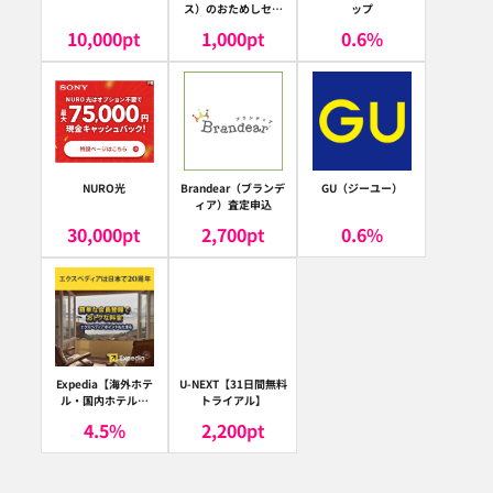
ス）のおためしセッ
ップ
ト
10,000
pt
1,000
pt
0.6
%
NURO光
Brandear（ブランデ
GU（ジーユー）
ィア）査定申込
30,000
pt
2,700
pt
0.6
%
Expedia【海外ホテ
U-NEXT【31日間無料
ル・国内ホテル予
トライアル】
約】（エクスペディ
4.5
%
2,200
pt
ア）