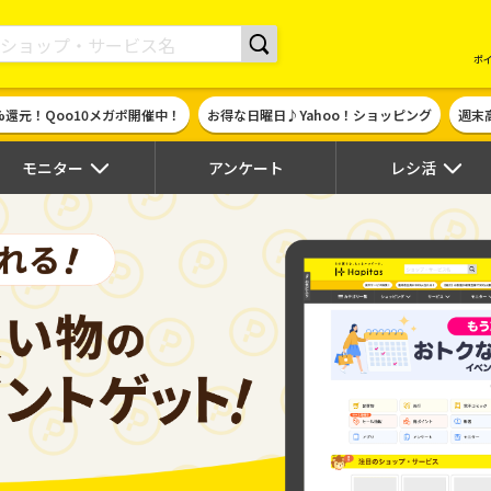
現金やギフト券に交換できるポイントサイト | ハピタス
ポ
%還元！Qoo10メガポ開催中！
お得な日曜日♪Yahoo！ショッピング
週末
モニター
アンケート
レシ活