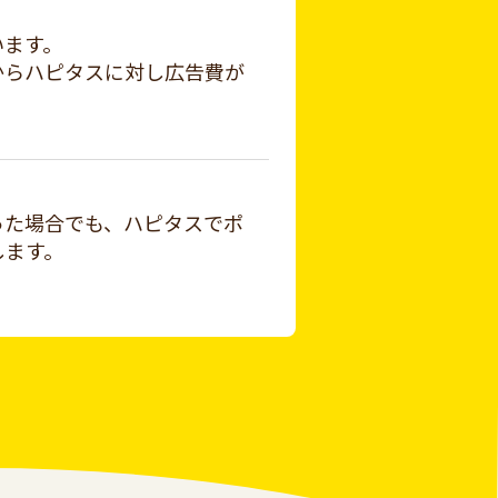
います。
からハピタスに対し広告費が
った場合でも、ハピタスでポ
します。