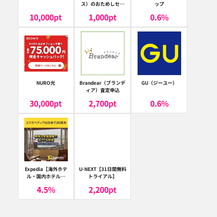
ス）のおためしセッ
ップ
ト
10,000
pt
1,000
pt
0.6
%
NURO光
Brandear（ブランデ
GU（ジーユー）
ィア）査定申込
30,000
pt
2,700
pt
0.6
%
Expedia【海外ホテ
U-NEXT【31日間無料
ル・国内ホテル予
トライアル】
約】（エクスペディ
4.5
%
2,200
pt
ア）