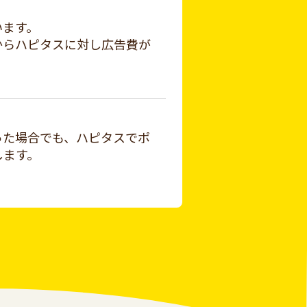
います。
からハピタスに対し広告費が
った場合でも、ハピタスでポ
します。