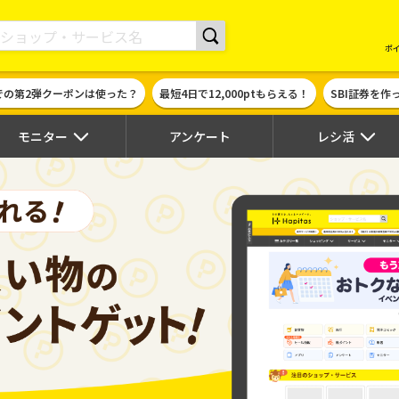
現金やギフト券に交換できるポイントサイト | ハピタス
ポ
での第2弾クーポンは使った？
最短4日で12,000ptもらえる！
SBI証券を
モニター
アンケート
レシ活