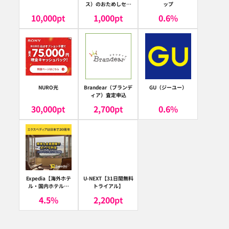
ス）のおためしセッ
ップ
ト
10,000
pt
1,000
pt
0.6
%
NURO光
Brandear（ブランデ
GU（ジーユー）
ィア）査定申込
30,000
pt
2,700
pt
0.6
%
Expedia【海外ホテ
U-NEXT【31日間無料
ル・国内ホテル予
トライアル】
約】（エクスペディ
4.5
%
2,200
pt
ア）