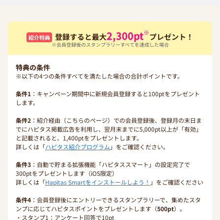
※
2,300
pt
登録すると最大
プレゼント！
紹介特典
※会員登録後のスタンプラリーすべてを達成した場合
特典の条件
※以下の4つの条件すべてを満たした場合の合計ポイントです。
条件1
：キャンペーン期間中に新規会員登録すると100ptをプレゼント
します。
条件2
：紹介経由（こちらのページ）での会員登録後、登録月の末日ま
でにハピタス掲載広告を利用し、翌月末までに5,000pt以上が「有効」
と記載されると、1,400ptをプレゼントします。
詳しくは「
ハピタス紹介プログラム
」をご確認ください。
条件3
：自動で貯まる拡張機能「ハピタススマート」の設定完了で
300ptをプレゼントします（iOS限定）
詳しくは「
Hapitas Smartをインストールしよう！
」をご確認ください
条件4
：会員登録後にエントリーできるスタンプラリーで、集めたスタ
ンプに応じてハピタスポイントをプレゼントします（
500pt
）。
・スタンプ1：アンケート回答で10pt