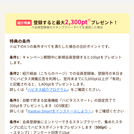
※
2,300
pt
登録すると最大
プレゼント！
紹介特典
※会員登録後のスタンプラリーすべてを達成した場合
特典の条件
※以下の4つの条件すべてを満たした場合の合計ポイントです。
条件1
：キャンペーン期間中に新規会員登録すると100ptをプレゼント
します。
条件2
：紹介経由（こちらのページ）での会員登録後、登録月の末日ま
でにハピタス掲載広告を利用し、翌月末までに5,000pt以上が「有効」
と記載されると、1,400ptをプレゼントします。
詳しくは「
ハピタス紹介プログラム
」をご確認ください。
条件3
：自動で貯まる拡張機能「ハピタススマート」の設定完了で
300ptをプレゼントします（iOS限定）
詳しくは「
Hapitas Smartをインストールしよう！
」をご確認ください
条件4
：会員登録後にエントリーできるスタンプラリーで、集めたスタ
ンプに応じてハピタスポイントをプレゼントします（
500pt
）。
・スタンプ1：アンケート回答で10pt