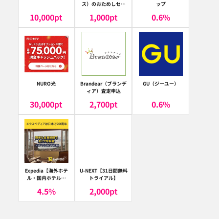
ス）のおためしセッ
ップ
ト
10,000
pt
1,000
pt
0.6
%
NURO光
Brandear（ブランデ
GU（ジーユー）
ィア）査定申込
30,000
pt
2,700
pt
0.6
%
Expedia【海外ホテ
U-NEXT【31日間無料
ル・国内ホテル予
トライアル】
約】（エクスペディ
4.5
%
2,000
pt
ア）