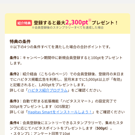
※
2,300
pt
登録すると最大
プレゼント！
紹介特典
※会員登録後のスタンプラリーすべてを達成した場合
特典の条件
※以下の4つの条件すべてを満たした場合の合計ポイントです。
条件1
：キャンペーン期間中に新規会員登録すると100ptをプレゼント
します。
条件2
：紹介経由（こちらのページ）での会員登録後、登録月の末日ま
でにハピタス掲載広告を利用し、翌月末までに5,000pt以上が「有効」
と記載されると、1,400ptをプレゼントします。
詳しくは「
ハピタス紹介プログラム
」をご確認ください。
条件3
：自動で貯まる拡張機能「ハピタススマート」の設定完了で
300ptをプレゼントします（iOS限定）
詳しくは「
Hapitas Smartをインストールしよう！
」をご確認ください
条件4
：会員登録後にエントリーできるスタンプラリーで、集めたスタ
ンプに応じてハピタスポイントをプレゼントします（
500pt
）。
・スタンプ1：アンケート回答で10pt