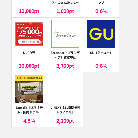
ス）のおためしセッ
ップ
ト
10,000
pt
1,000
pt
0.6
%
NURO光
Brandear（ブランデ
GU（ジーユー）
ィア）査定申込
30,000
pt
2,700
pt
0.6
%
Expedia【海外ホテ
U-NEXT【31日間無料
ル・国内ホテル予
トライアル】
約】（エクスペディ
4.5
%
2,200
pt
ア）