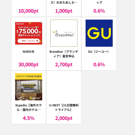
ス）のおためしセッ
ップ
ト
10,000
pt
1,000
pt
0.6
%
NURO光
Brandear（ブランデ
GU（ジーユー）
ィア）査定申込
30,000
pt
2,700
pt
0.6
%
Expedia【海外ホテ
U-NEXT【31日間無料
ル・国内ホテル予
トライアル】
約】（エクスペディ
4.5
%
2,000
pt
ア）