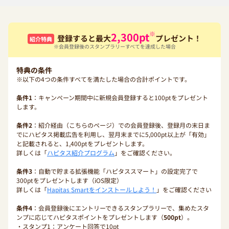
※
2,300
pt
登録すると最大
プレゼント！
紹介特典
※会員登録後のスタンプラリーすべてを達成した場合
特典の条件
※以下の4つの条件すべてを満たした場合の合計ポイントです。
条件1
：キャンペーン期間中に新規会員登録すると100ptをプレゼント
します。
条件2
：紹介経由（こちらのページ）での会員登録後、登録月の末日ま
でにハピタス掲載広告を利用し、翌月末までに5,000pt以上が「有効」
と記載されると、1,400ptをプレゼントします。
詳しくは「
ハピタス紹介プログラム
」をご確認ください。
条件3
：自動で貯まる拡張機能「ハピタススマート」の設定完了で
300ptをプレゼントします（iOS限定）
詳しくは「
Hapitas Smartをインストールしよう！
」をご確認ください
条件4
：会員登録後にエントリーできるスタンプラリーで、集めたスタ
ンプに応じてハピタスポイントをプレゼントします（
500pt
）。
・スタンプ1：アンケート回答で10pt