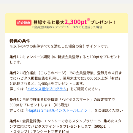
※
2,300
pt
登録すると最大
プレゼント！
紹介特典
※会員登録後のスタンプラリーすべてを達成した場合
特典の条件
※以下の4つの条件すべてを満たした場合の合計ポイントです。
条件1
：キャンペーン期間中に新規会員登録すると100ptをプレゼント
します。
条件2
：紹介経由（こちらのページ）での会員登録後、登録月の末日ま
でにハピタス掲載広告を利用し、翌月末までに5,000pt以上が「有効」
と記載されると、1,400ptをプレゼントします。
詳しくは「
ハピタス紹介プログラム
」をご確認ください。
条件3
：自動で貯まる拡張機能「ハピタススマート」の設定完了で
300ptをプレゼントします（iOS限定）
詳しくは「
Hapitas Smartをインストールしよう！
」をご確認ください
条件4
：会員登録後にエントリーできるスタンプラリーで、集めたスタ
ンプに応じてハピタスポイントをプレゼントします（
500pt
）。
・スタンプ1：アンケート回答で10pt