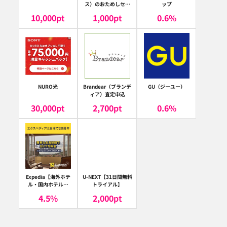
ス）のおためしセッ
ップ
ト
10,000
pt
1,000
pt
0.6
%
NURO光
Brandear（ブランデ
GU（ジーユー）
ィア）査定申込
30,000
pt
2,700
pt
0.6
%
Expedia【海外ホテ
U-NEXT【31日間無料
ル・国内ホテル予
トライアル】
約】（エクスペディ
4.5
%
2,000
pt
ア）