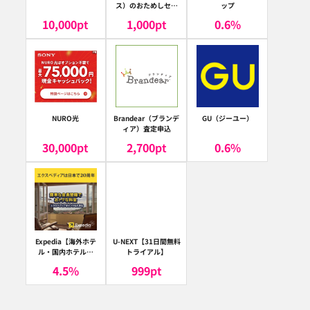
ス）のおためしセッ
ップ
ト
10,000
pt
1,000
pt
0.6
%
NURO光
Brandear（ブランデ
GU（ジーユー）
ィア）査定申込
30,000
pt
2,700
pt
0.6
%
Expedia【海外ホテ
U-NEXT【31日間無料
ル・国内ホテル予
トライアル】
約】（エクスペディ
4.5
%
999
pt
ア）