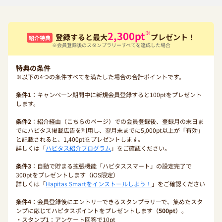
※
2,300
pt
登録すると最大
プレゼント！
紹介特典
※会員登録後のスタンプラリーすべてを達成した場合
特典の条件
※以下の4つの条件すべてを満たした場合の合計ポイントです。
条件1
：キャンペーン期間中に新規会員登録すると100ptをプレゼント
します。
条件2
：紹介経由（こちらのページ）での会員登録後、登録月の末日ま
でにハピタス掲載広告を利用し、翌月末までに5,000pt以上が「有効」
と記載されると、1,400ptをプレゼントします。
詳しくは「
ハピタス紹介プログラム
」をご確認ください。
条件3
：自動で貯まる拡張機能「ハピタススマート」の設定完了で
300ptをプレゼントします（iOS限定）
詳しくは「
Hapitas Smartをインストールしよう！
」をご確認ください
条件4
：会員登録後にエントリーできるスタンプラリーで、集めたスタ
ンプに応じてハピタスポイントをプレゼントします（
500pt
）。
・スタンプ1：アンケート回答で10pt