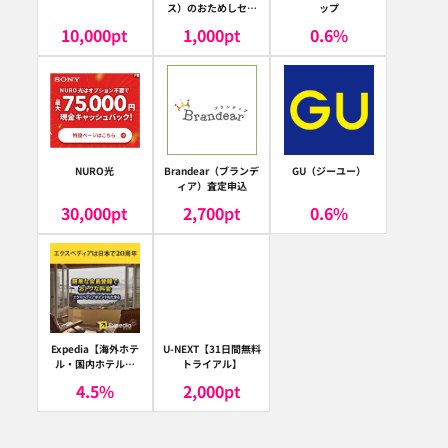
ス）のおためしセッ
ップ
ト
10,000
pt
1,000
pt
0.6
%
NURO光
Brandear（ブランデ
GU（ジーユー）
ィア）査定申込
30,000
pt
2,700
pt
0.6
%
Expedia【海外ホテ
U-NEXT【31日間無料
ル・国内ホテル予
トライアル】
約】（エクスペディ
4.5
%
2,000
pt
ア）