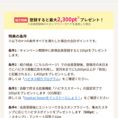
※
2,300
pt
登録すると最大
プレゼント！
紹介特典
※会員登録後のスタンプラリーすべてを達成した場合
特典の条件
※以下の4つの条件すべてを満たした場合の合計ポイントです。
条件1
：キャンペーン期間中に新規会員登録すると100ptをプレゼント
します。
条件2
：紹介経由（こちらのページ）での会員登録後、登録月の末日ま
でにハピタス掲載広告を利用し、翌月末までに5,000pt以上が「有効」
と記載されると、1,400ptをプレゼントします。
詳しくは「
ハピタス紹介プログラム
」をご確認ください。
条件3
：自動で貯まる拡張機能「ハピタススマート」の設定完了で
300ptをプレゼントします（iOS限定）
詳しくは「
Hapitas Smartをインストールしよう！
」をご確認ください
条件4
：会員登録後にエントリーできるスタンプラリーで、集めたスタ
ンプに応じてハピタスポイントをプレゼントします（
500pt
）。
・スタンプ1：アンケート回答で10pt