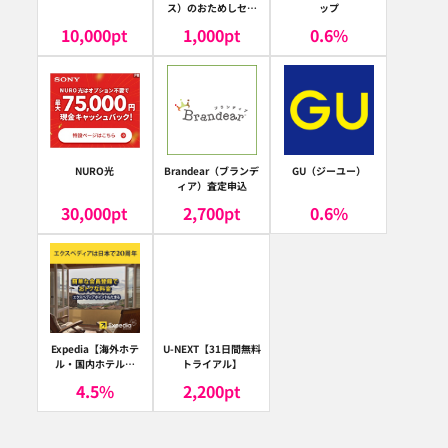
ス）のおためしセッ
ップ
ト
10,000
pt
1,000
pt
0.6
%
NURO光
Brandear（ブランデ
GU（ジーユー）
ィア）査定申込
30,000
pt
2,700
pt
0.6
%
Expedia【海外ホテ
U-NEXT【31日間無料
ル・国内ホテル予
トライアル】
約】（エクスペディ
4.5
%
2,200
pt
ア）