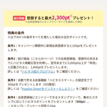
※
2,300
pt
登録すると最大
プレゼント！
紹介特典
※会員登録後のスタンプラリーすべてを達成した場合
特典の条件
※以下の4つの条件すべてを満たした場合の合計ポイントです。
条件1
：キャンペーン期間中に新規会員登録すると100ptをプレゼント
します。
条件2
：紹介経由（こちらのページ）での会員登録後、登録月の末日ま
でにハピタス掲載広告を利用し、翌月末までに5,000pt以上が「有効」
と記載されると、1,400ptをプレゼントします。
詳しくは「
ハピタス紹介プログラム
」をご確認ください。
条件3
：自動で貯まる拡張機能「ハピタススマート」の設定完了で
300ptをプレゼントします（iOS限定）
詳しくは「
Hapitas Smartをインストールしよう！
」をご確認ください
条件4
：会員登録後にエントリーできるスタンプラリーで、集めたスタ
ンプに応じてハピタスポイントをプレゼントします（
500pt
）。
・スタンプ1：アンケート回答で10pt