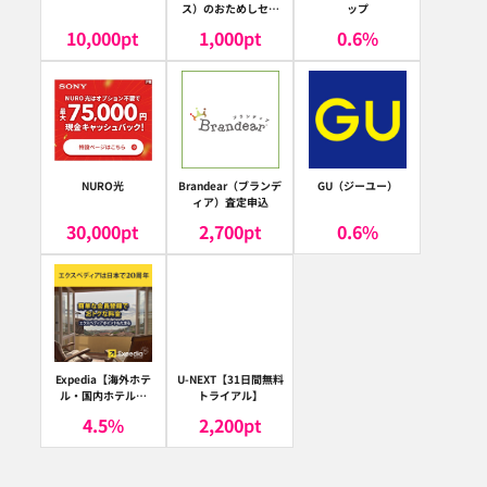
ス）のおためしセッ
ップ
ト
10,000
pt
1,000
pt
0.6
%
NURO光
Brandear（ブランデ
GU（ジーユー）
ィア）査定申込
30,000
pt
2,700
pt
0.6
%
Expedia【海外ホテ
U-NEXT【31日間無料
ル・国内ホテル予
トライアル】
約】（エクスペディ
4.5
%
2,200
pt
ア）