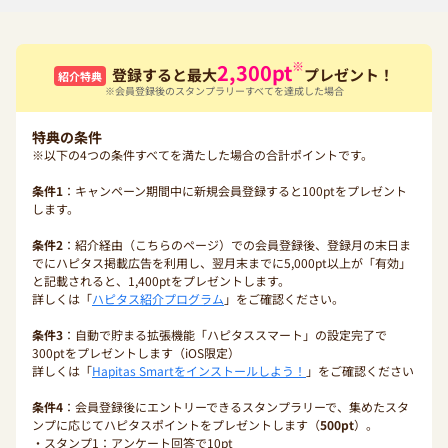
※
2,300
pt
登録すると最大
プレゼント！
紹介特典
※会員登録後のスタンプラリーすべてを達成した場合
特典の条件
※以下の4つの条件すべてを満たした場合の合計ポイントです。
条件1
：キャンペーン期間中に新規会員登録すると100ptをプレゼント
します。
条件2
：紹介経由（こちらのページ）での会員登録後、登録月の末日ま
でにハピタス掲載広告を利用し、翌月末までに5,000pt以上が「有効」
と記載されると、1,400ptをプレゼントします。
詳しくは「
ハピタス紹介プログラム
」をご確認ください。
条件3
：自動で貯まる拡張機能「ハピタススマート」の設定完了で
300ptをプレゼントします（iOS限定）
詳しくは「
Hapitas Smartをインストールしよう！
」をご確認ください
条件4
：会員登録後にエントリーできるスタンプラリーで、集めたスタ
ンプに応じてハピタスポイントをプレゼントします（
500pt
）。
・スタンプ1：アンケート回答で10pt