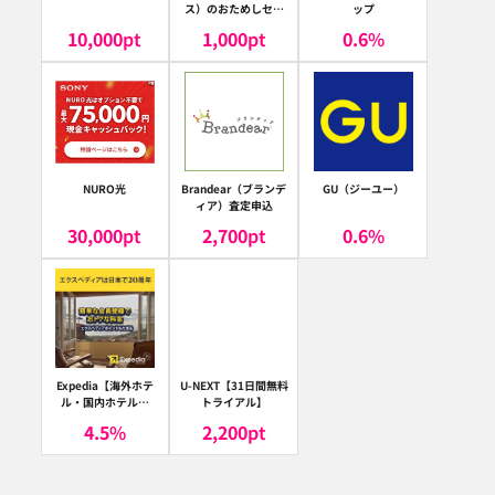
ス）のおためしセッ
ップ
ト
10,000
pt
1,000
pt
0.6
%
NURO光
Brandear（ブランデ
GU（ジーユー）
ィア）査定申込
30,000
pt
2,700
pt
0.6
%
Expedia【海外ホテ
U-NEXT【31日間無料
ル・国内ホテル予
トライアル】
約】（エクスペディ
4.5
%
2,200
pt
ア）