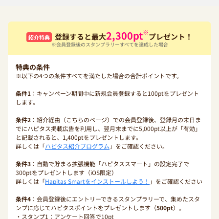
※
2,300
pt
登録すると最大
プレゼント！
紹介特典
※会員登録後のスタンプラリーすべてを達成した場合
特典の条件
※以下の4つの条件すべてを満たした場合の合計ポイントです。
条件1
：キャンペーン期間中に新規会員登録すると100ptをプレゼント
します。
条件2
：紹介経由（こちらのページ）での会員登録後、登録月の末日ま
でにハピタス掲載広告を利用し、翌月末までに5,000pt以上が「有効」
と記載されると、1,400ptをプレゼントします。
詳しくは「
ハピタス紹介プログラム
」をご確認ください。
条件3
：自動で貯まる拡張機能「ハピタススマート」の設定完了で
300ptをプレゼントします（iOS限定）
詳しくは「
Hapitas Smartをインストールしよう！
」をご確認ください
条件4
：会員登録後にエントリーできるスタンプラリーで、集めたスタ
ンプに応じてハピタスポイントをプレゼントします（
500pt
）。
・スタンプ1：アンケート回答で10pt