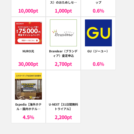
ス）のおためしセッ
ップ
ト
10,000
pt
1,000
pt
0.6
%
NURO光
Brandear（ブランデ
GU（ジーユー）
ィア）査定申込
30,000
pt
2,700
pt
0.6
%
Expedia【海外ホテ
U-NEXT【31日間無料
ル・国内ホテル予
トライアル】
約】（エクスペディ
4.5
%
2,200
pt
ア）