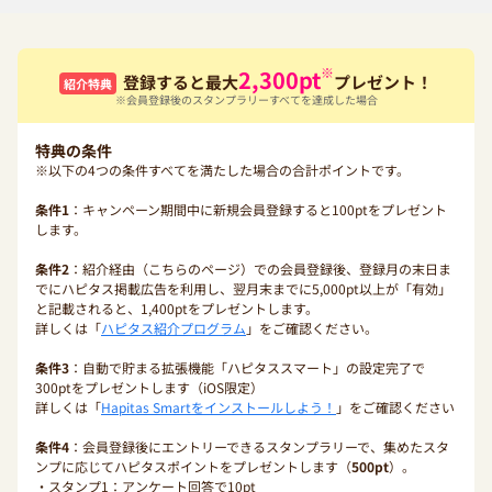
※
2,300
pt
登録すると最大
プレゼント！
紹介特典
※会員登録後のスタンプラリーすべてを達成した場合
特典の条件
※以下の4つの条件すべてを満たした場合の合計ポイントです。
条件1
：キャンペーン期間中に新規会員登録すると100ptをプレゼント
します。
条件2
：紹介経由（こちらのページ）での会員登録後、登録月の末日ま
でにハピタス掲載広告を利用し、翌月末までに5,000pt以上が「有効」
と記載されると、1,400ptをプレゼントします。
詳しくは「
ハピタス紹介プログラム
」をご確認ください。
条件3
：自動で貯まる拡張機能「ハピタススマート」の設定完了で
300ptをプレゼントします（iOS限定）
詳しくは「
Hapitas Smartをインストールしよう！
」をご確認ください
条件4
：会員登録後にエントリーできるスタンプラリーで、集めたスタ
ンプに応じてハピタスポイントをプレゼントします（
500pt
）。
・スタンプ1：アンケート回答で10pt