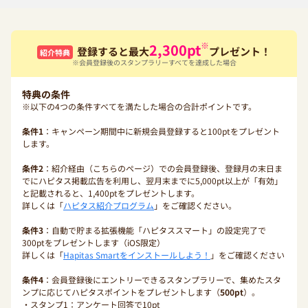
※
2,300
pt
登録すると最大
プレゼント！
紹介特典
※会員登録後のスタンプラリーすべてを達成した場合
特典の条件
※以下の4つの条件すべてを満たした場合の合計ポイントです。
条件1
：キャンペーン期間中に新規会員登録すると100ptをプレゼント
します。
条件2
：紹介経由（こちらのページ）での会員登録後、登録月の末日ま
でにハピタス掲載広告を利用し、翌月末までに5,000pt以上が「有効」
と記載されると、1,400ptをプレゼントします。
詳しくは「
ハピタス紹介プログラム
」をご確認ください。
条件3
：自動で貯まる拡張機能「ハピタススマート」の設定完了で
300ptをプレゼントします（iOS限定）
詳しくは「
Hapitas Smartをインストールしよう！
」をご確認ください
条件4
：会員登録後にエントリーできるスタンプラリーで、集めたスタ
ンプに応じてハピタスポイントをプレゼントします（
500pt
）。
・スタンプ1：アンケート回答で10pt