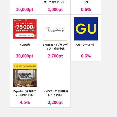
ス）のおためしセッ
ップ
ト
10,000
pt
1,000
pt
0.6
%
NURO光
Brandear（ブランデ
GU（ジーユー）
ィア）査定申込
30,000
pt
2,700
pt
0.6
%
Expedia【海外ホテ
U-NEXT【31日間無料
ル・国内ホテル予
トライアル】
約】（エクスペディ
4.5
%
2,200
pt
ア）